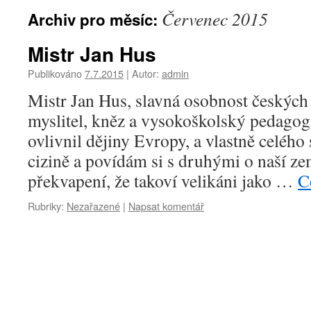
Červenec 2015
Archiv pro měsíc:
Mistr Jan Hus
Publikováno
7.7.2015
|
Autor:
admin
Mistr Jan Hus, slavná osobnost českých
myslitel, kněz a vysokoškolský pedago
ovlivnil dějiny Evropy, a vlastně celéh
cizině a povídám si s druhými o naší zem
překvapení, že takoví velikáni jako …
C
Rubriky:
Nezařazené
|
Napsat komentář