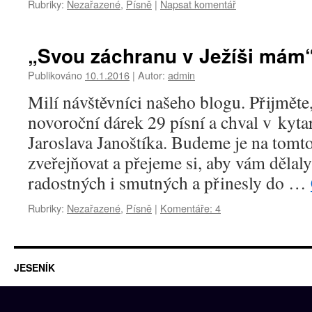
Rubriky:
Nezařazené
,
Písně
|
Napsat komentář
„Svou záchranu v Ježíši mám
Publikováno
10.1.2016
|
Autor:
admin
Milí návštěvníci našeho blogu. Přijměte
novoroční dárek 29 písní a chval v kyt
Jaroslava Janoštíka. Budeme je na tomt
zveřejňovat a přejeme si, aby vám dělaly
radostných i smutných a přinesly do …
Rubriky:
Nezařazené
,
Písně
|
Komentáře: 4
JESENÍK