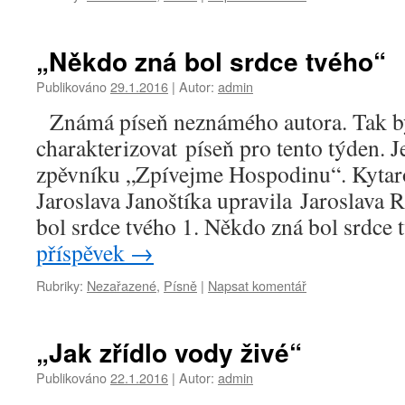
„Někdo zná bol srdce tvého“
Publikováno
29.1.2016
|
Autor:
admin
Známá píseň neznámého autora. Tak by
charakterizovat píseň pro tento týden. J
zpěvníku „Zpívejme Hospodinu“. Kyta
Jaroslava Janoštíka upravila Jaroslava
bol srdce tvého 1. Někdo zná bol srdc
příspěvek
→
Rubriky:
Nezařazené
,
Písně
|
Napsat komentář
„Jak zřídlo vody živé“
Publikováno
22.1.2016
|
Autor:
admin