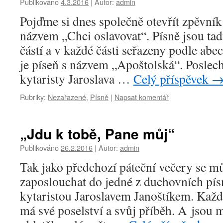
Publikováno
4.3.2016
|
Autor:
admin
Pojďme si dnes společně otevřít zpěvník
názvem „Chci oslavovat“. Písně jsou ta
částí a v každé části seřazeny podle abe
je píseň s názvem „Apoštolská“. Poslech
kytaristy Jaroslava …
Celý příspěvek
Rubriky:
Nezařazené
,
Písně
|
Napsat komentář
„Jdu k tobě, Pane můj“
Publikováno
26.2.2016
|
Autor:
admin
Tak jako předchozí páteční večery se m
zaposlouchat do jedné z duchovních pís
kytaristou Jaroslavem Janoštíkem. Každá 
má své poselství a svůj příběh. A jsou m