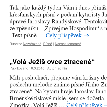
Tak jako každý týden Vám i dnes přináš
křesťanských písní v podání kytaristy Ja
úpravě Jaroslavy Randýskové. Tentokrát 
ze zpěvníku „Zpívejme Hospodinu“ s n
Text písně …
Celý příspěvek
→
Rubriky:
Nezařazené
,
Písně
|
Napsat komentář
„Volá Ježíš ovce ztracené“
Publikováno
18.3.2016
|
Autor:
admin
Milí posluchači, přejeme vám krásný de
poslechu melodie známé písně Jiřího Z
ztracené“. Na kytaru hraje Jaroslav Jan
Brněnské tiskové misie jsem se dočetla, 
Zmožka „Volá Ježíš …
Celý příspěvek