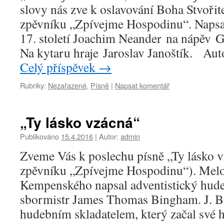
slovy nás zve k oslavování Boha Stvořite
zpěvníku „Zpívejme Hospodinu“. Napsal
17. století Joachim Neander na nápěv Ge
Na kytaru hraje Jaroslav Janoštík. Au
Celý příspěvek
→
Rubriky:
Nezařazené
,
Písně
|
Napsat komentář
„Ty lásko vzácná“
Publikováno
15.4.2016
|
Autor:
admin
Zveme Vás k poslechu písně „Ty lásko v
zpěvníku „Zpívejme Hospodinu“). Melo
Kempenského napsal adventistický hudeb
sbormistr James Thomas Bingham. J. 
hudebním skladatelem, který začal své h