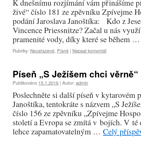
K dnešnímu rozjímání vám přinášíme pí
živé“ číslo 181 ze zpěvníku Zpívejme 
podání Jaroslava Janoštíka: Kdo z Jese
Vincence Priessnitze? Začal u nás využív
pramenité vody, díky které se během 
Rubriky:
Nezařazené
,
Písně
|
Napsat komentář
Píseň „S Ježíšem chci věrně“
Publikováno
15.1.2016
|
Autor:
admin
Poslechněte si další píseň v kytarovém 
Janoštíka, tentokráte s názvem „S Ježíš
číslo 156 ze zpěvníku „Zpívejme Hospo
století a Evropa se zmítá v bojích. V té
lehce zapamatovatelným …
Celý přísp