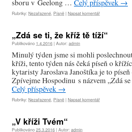
sboru v Geelong …
Celý příspěvek
→
Rubriky:
Nezařazené
,
Písně
|
Napsat komentář
„Zdá se ti, že kříž tě tíží“
Publikováno
1.4.2016
|
Autor:
admin
Minulý týden jsme si mohli poslechnout
kříži, tento týden nás čeká píseň o kříž
kytaristy Jaroslava Janoštíka je to píse
Zpívejme Hospodinu s názvem „Zdá se ti,
Celý příspěvek
→
Rubriky:
Nezařazené
,
Písně
|
Napsat komentář
„V kříži Tvém“
Publikováno
25.3.2016
|
Autor:
admin