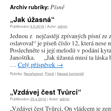
Písně
Archiv rubriky:
„Jak úžasná“
Publikováno
9.5.2016
|
Autor:
admin
Jednou z nejčastěji zpívaných písní ze
oslavoval“ je píseň číslo 12, která nese 
Poslechněte si její melodii v podání kyta
Janoštíka. „Jak úžasná musí ta láska b
…
Celý příspěvek
→
Rubriky:
Nezařazené
,
Písně
|
Napsat komentář
„Vzdávej čest Tvůrci“
Publikováno
25.4.2016
|
Autor:
admin
„Vzdávej čest Tvůrci, On vládcem je z