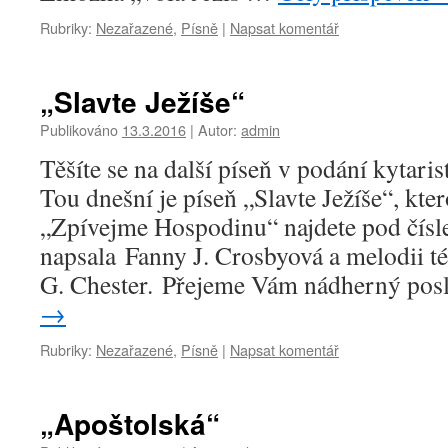
Rubriky:
Nezařazené
,
Písně
|
Napsat komentář
„Slavte Ježíše“
Publikováno
13.3.2016
|
Autor:
admin
Těšíte se na další píseň v podání kytaris
Tou dnešní je píseň „Slavte Ježíše“, kte
„Zpívejme Hospodinu“ najdete pod čísl
napsala Fanny J. Crosbyová a melodii tét
G. Chester. Přejeme Vám nádherný po
→
Rubriky:
Nezařazené
,
Písně
|
Napsat komentář
„Apoštolská“