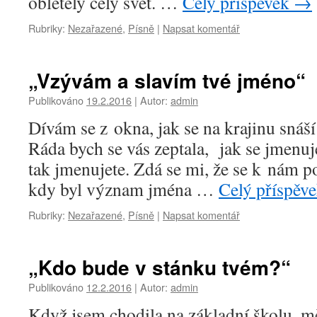
obletěly celý svět. …
Celý příspěvek
→
Rubriky:
Nezařazené
,
Písně
|
Napsat komentář
„Vzývám a slavím tvé jméno“
Publikováno
19.2.2016
|
Autor:
admin
Dívám se z okna, jak se na krajinu snáší
Ráda bych se vás zeptala, jak se jmenuj
tak jmenujete. Zdá se mi, že se k nám p
kdy byl význam jména …
Celý příspěv
Rubriky:
Nezařazené
,
Písně
|
Napsat komentář
„Kdo bude v stánku tvém?“
Publikováno
12.2.2016
|
Autor:
admin
Když jsem chodila na základní školu, m