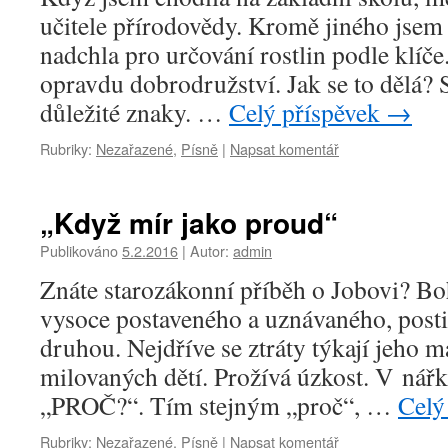
učitele přírodovědy. Kromě jiného jsem 
nadchla pro určování rostlin podle klíče
opravdu dobrodružství. Jak se to dělá? S
důležité znaky. …
Celý příspěvek
→
Rubriky:
Nezařazené
,
Písně
|
Napsat komentář
„Když mír jako proud“
Publikováno
5.2.2016
|
Autor:
admin
Znáte starozákonní příběh o Jobovi? Bo
vysoce postaveného a uznávaného, posti
druhou. Nejdříve se ztráty týkají jeho m
milovaných dětí. Prožívá úzkost. V nář
„PROČ?“. Tím stejným „proč“, …
Celý
Rubriky:
Nezařazené
,
Písně
|
Napsat komentář