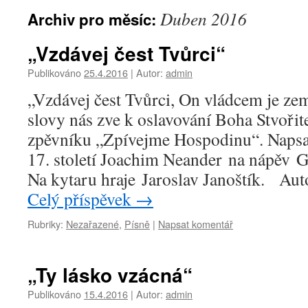
Duben 2016
Archiv pro měsíc:
„Vzdávej čest Tvůrci“
Publikováno
25.4.2016
|
Autor:
admin
„Vzdávej čest Tvůrci, On vládcem je z
slovy nás zve k oslavování Boha Stvořite
zpěvníku „Zpívejme Hospodinu“. Napsal
17. století Joachim Neander na nápěv Ge
Na kytaru hraje Jaroslav Janoštík. Au
Celý příspěvek
→
Rubriky:
Nezařazené
,
Písně
|
Napsat komentář
„Ty lásko vzácná“
Publikováno
15.4.2016
|
Autor:
admin