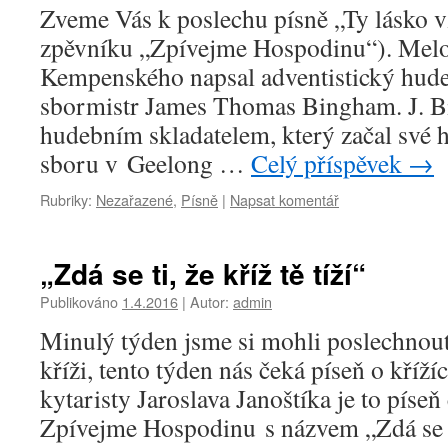
Zveme Vás k poslechu písně „Ty lásko v
zpěvníku „Zpívejme Hospodinu“). Melo
Kempenského napsal adventistický hudeb
sbormistr James Thomas Bingham. J. 
hudebním skladatelem, který začal své h
sboru v Geelong …
Celý příspěvek
→
Rubriky:
Nezařazené
,
Písně
|
Napsat komentář
„Zdá se ti, že kříž tě tíží“
Publikováno
1.4.2016
|
Autor:
admin
Minulý týden jsme si mohli poslechnout
kříži, tento týden nás čeká píseň o kříž
kytaristy Jaroslava Janoštíka je to píse
Zpívejme Hospodinu s názvem „Zdá se ti,