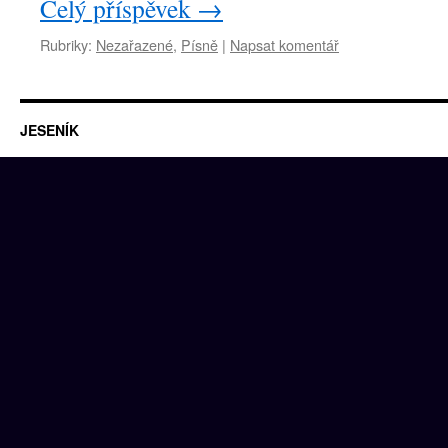
Celý příspěvek
→
Rubriky:
Nezařazené
,
Písně
|
Napsat komentář
JESENÍK