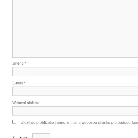
Jméno
*
E-mail
*
Webová stránka
Uložit do prohlížeče jméno, e-mail a webovou stránku pro budoucí ko
8 − two =