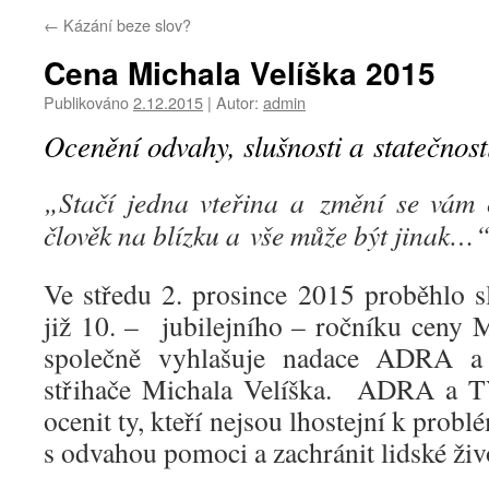
←
Kázání beze slov?
Cena Michala Velíška 2015
Publikováno
2.12.2015
|
Autor:
admin
Ocenění odvahy, slušnosti a statečnost
„Stačí jedna vteřina a změní se vám 
člověk na blízku a vše může být jinak…
Ve středu 2. prosince 2015 proběhlo 
již 10. – jubilejního – ročníku ceny M
společně vyhlašuje nadace ADRA 
střihače Michala Velíška. ADRA a T
ocenit ty, kteří nejsou lhostejní k pro
s odvahou pomoci a zachránit lidské živ