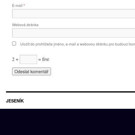
E-mail
*
Webová stránka
Uložit do prohlížeče jméno, e-mail a webovou stránku pro budoucí ko
2 +
= five
JESENÍK