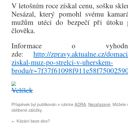
V letošním roce získal cenu, sošku skle
Nesázal, který pomohl svému kamar
mužům utéci do bezpečí při útoku 
člověka.
Informace o vyhodno
zde:
http://zpravy.aktualne.cz/domac
ziskal-muz-po-strelci-v-uherskem-
brodu/r~7f37f61098f911e58f75002590
Příspěvek byl publikován v rubrice
ADRA
,
Nezařazené
. Můžete s
oblíbené záložky.
←
Kázání beze slov?