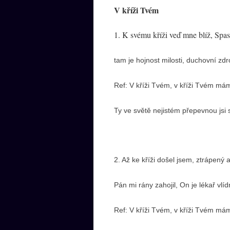
V kříži Tvém
1. K svému kříži veď mne blíž, Spasi
tam je hojnost milosti, duchovní zdro
Ref: V kříži Tvém, v kříži Tvém mám
Ty ve světě nejistém přepevnou jsi 
2. Až ke kříži došel jsem, ztrápený 
Pán mi rány zahojil, On je lékař vlíd
Ref: V kříži Tvém, v kříži Tvém mám