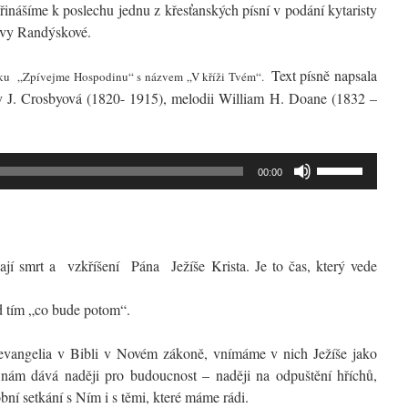
inášíme k poslechu jednu z křesťanských písní v podání kytaristy
lavy Randýskové.
Text písně napsala
vníku „Zpívejme Hospodinu“ s názvem „V kříži Tvém“.
ny J. Crosbyová (1820- 1915), melodii William H. Doane (1832 –
Použitím
00:00
šipek
nahoru/dolů
zvýšíte
nebo
ají smrt a vzkříšení Pána Ježíše Krista. Je to čas, který vede
snížíte
úroveň
ad tím „co bude potom“.
hlasitosti.
evangelia v Bibli v Novém zákoně, vnímáme v nich Ježíše jako
ý nám dává naději pro budoucnost – naději na odpuštění hříchů,
bní setkání s Ním i s těmi, které máme rádi.