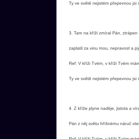
Ty ve světě nejistém přepevnou jsi 
3. Tam na kříži zmíral Pán, ztrápen 
zaplatil za vinu mou, nepravost a p
Ref: V kříži Tvém, v kříži Tvém mám
Ty ve světě nejistém přepevnou jsi 
4. Z kříže plyne naděje, jistota a vír
Pán z něj světu hříšnému náruč ote
Ref: V kříži Tvém, v kříži Tvém mám