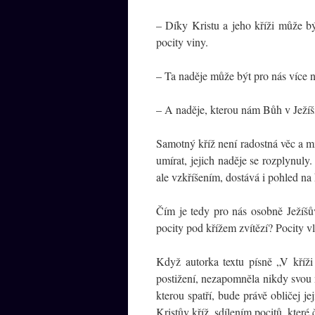
– Díky Kristu a jeho kříži může být
pocity viny.
– Ta naděje může být pro nás více n
– A naděje, kterou nám Bůh v Ježíš
Samotný kříž není radostná věc a m
umírat, jejich naděje se rozplynuly.
ale vzkříšením, dostává i pohled na
Čím je tedy pro nás osobně Ježíšův
pocity pod křížem zvítězí? Pocity vl
Když autorka textu písně „V kříž
postižení, nezapomněla nikdy svou nad
kterou spatří, bude právě obličej 
Kristův kříž, sdílením pocitů, které