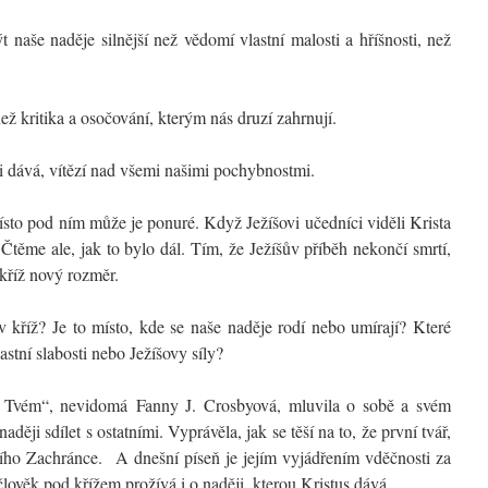
 naše naděje silnější než vědomí vlastní malosti a hříšnosti, než
ež kritika a osočování, kterým nás druzí zahrnují.
i dává, vítězí nad všemi našimi pochybnostmi.
ísto pod ním může je ponuré. Když Ježíšovi učedníci viděli Krista
 Čtěme ale, jak to bylo dál. Tím, že Ježíšův příběh nekončí smrtí,
 kříž nový rozměr.
 kříž? Je to místo, kde se naše naděje rodí nebo umírají? Které
astní slabosti nebo Ježíšovy síly?
i Tvém“, nevidomá Fanny J. Crosbyová, mluvila o sobě a svém
ěji sdílet s ostatními. Vyprávěla, jak se těší na to, že první tvář,
jejího Zachránce. A dnešní píseň je jejím vyjádřením vděčnosti za
 člověk pod křížem prožívá i o naději, kterou Kristus dává.