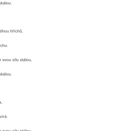
skálou.
tíhou hříchů,
ýchu.
 svou sílu stálou,
skálou.
a,
vírá.
 svou sílu stálou,