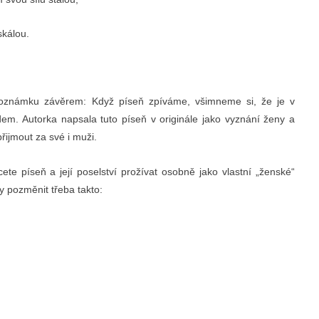
skálou.
 poznámku závěrem: Když píseň zpíváme, všimneme si, že je v
m. Autorka napsala tuto píseň v originále jako vyznání ženy a
řijmout za své i muži.
ete píseň a její poselství prožívat osobně jako vlastní „ženské“
y pozměnit třeba takto: