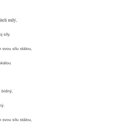
nebo
snížíte
úroveň
teli milý,
hlasitosti.
j síly.
 svou sílu stálou,
skálou.
a bídný,
ný.
 svou sílu stálou,