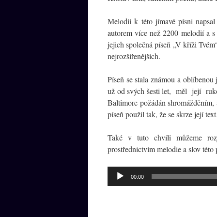
Melodii k této jímavé písni naps
autorem více než 2200 melodií a s
jejich společná píseň „V kříži Tvém
nejrozšířenějších.
Píseň se stala známou a oblíbenou j
už od svých šesti let, měl její ru
Baltimore požádán shromážděním, a
píseň použil tak, že se skrze její tex
Také v tuto chvíli můžeme rozj
prostřednictvím melodie a slov této
Audio
00:00
přehrávač