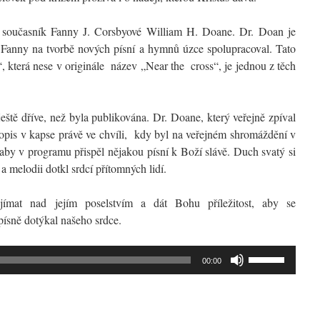
al současník Fanny J. Corsbyové William H. Doane. Dr. Doan je
 Fanny na tvorbě nových písní a hymnů úzce spolupracoval. Tato
“, která nese v originále název „Near the cross“, je jednou z těch
eště dříve, než byla publikována. Dr. Doane, který veřejně zpíval
kopis v kapse právě ve chvíli, kdy byl na veřejném shromáždění v
by v programu přispěl nějakou písní k Boží slávě. Duch svatý si
t a melodii dotkl srdcí přítomných lidí.
ímat nad jejím poselstvím a dát Bohu příležitost, aby se
 písně dotýkal našeho srdce.
Použitím
00:00
šipek
nahoru/dolů
zvýšíte