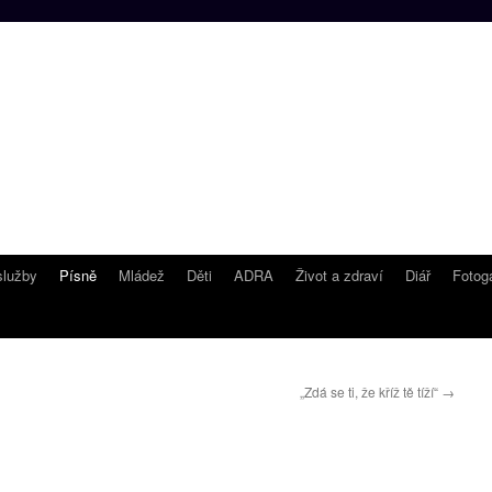
lužby
Písně
Mládež
Děti
ADRA
Život a zdraví
Diář
Fotoga
„Zdá se ti, že kříž tě tíží“
→