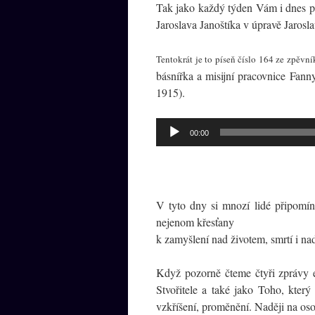
Tak jako každý týden Vám i dnes př
Jaroslava Janoštíka v úpravě Jaros
Tentokrát je to píseň číslo 164 ze zpě
básnířka a misijní pracovnice Fan
1915).
Audio
00:00
přehrávač
V tyto dny si mnozí lidé připomín
nejenom křesťany
k zamyšlení nad životem, smrtí i n
Když pozorně čteme čtyři zprávy 
Stvořitele a také jako Toho, kter
vzkříšení, proměnění. Naději na oso