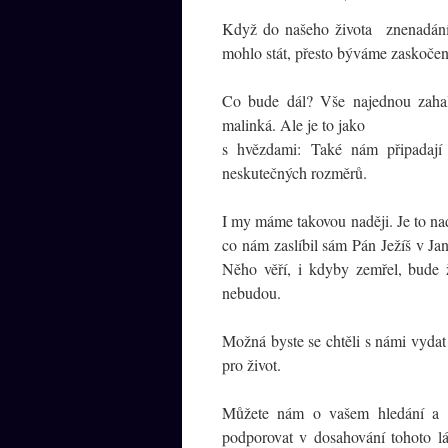
Když do našeho života znenadání 
mohlo stát, přesto býváme zaskočen
Co bude dál? Vše najednou zahalí
malinká. Ale je to jako
s hvězdami: Také nám připadají 
neskutečných rozměrů.
I my máme takovou naději. Je to na
co nám zaslíbil sám Pán Ježíš v Jan
Něho věří, i kdyby zemřel, bude 
nebudou.
Možná byste se chtěli s námi vydat 
pro život.
Můžete nám o vašem hledání a n
podporovat v dosahování tohoto lá