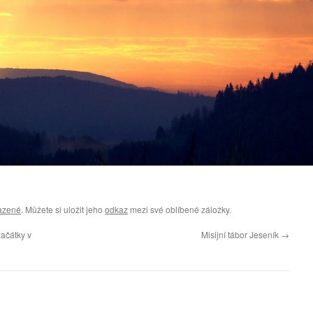
azené
. Můžete si uložit jeho
odkaz
mezi své oblíbené záložky.
ačátky v
Misijní tábor Jeseník
→