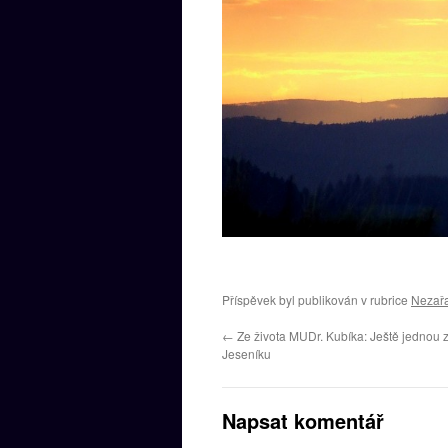
Příspěvek byl publikován v rubrice
Nezař
←
Ze života MUDr. Kubíka: Ještě jednou z
Jeseníku
Napsat komentář