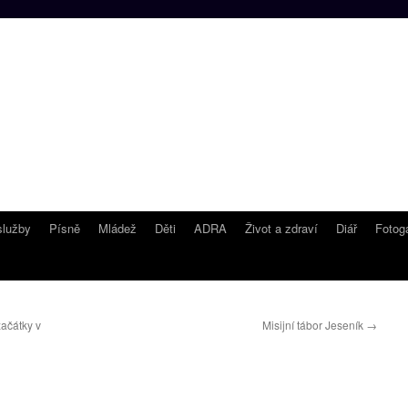
lužby
Písně
Mládež
Děti
ADRA
Život a zdraví
Diář
Fotoga
ačátky v
Misijní tábor Jeseník
→