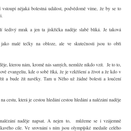
vstoupí nějaká bolestná událost, podvědomě víme, že by se to
i.
 šedivý mrak a jen ta jiskřička naděje slabě bliká. Je taková
jako malé tečky na obloze, ale ve skutečnosti jsou to obři
děje, kterou nám, kromě nás samých, nemůže nikdo vzít. Je to to,
ově evangeliu, kde o sobě říká, že je vzkříšení a život a že kdo v
žít a bude žít navěky. Tam u Něho už žádné bolesti a loučení
na cestu, která je cestou hledání cestou hledání a nalézání naděje
alézání naděje napsat. A nejen to, můžeme se i vzájemně
kavého cíle. Ve srovnání s ním jsou olympijské medaile celého